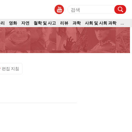
논리
영화
자연
철학 및 사고
리뷰
과학
사회 및 사회 과학
...
편집 지침