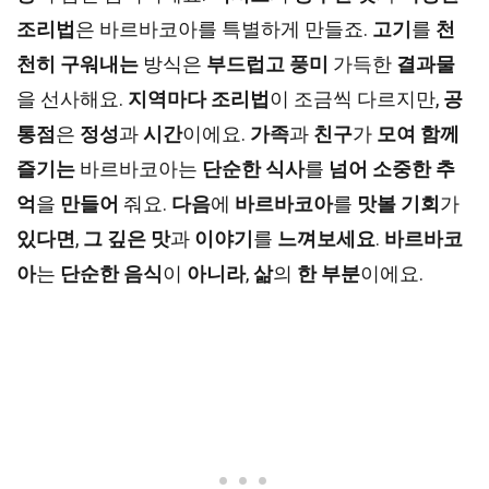
조리법
은 바르바코아를 특별하게 만들죠.
고기
를
천
천히
구워내는
방식은
부드럽고
풍미
가득한
결과물
을 선사해요.
지역마다
조리법
이 조금씩 다르지만,
공
통점
은
정성
과
시간
이에요.
가족
과
친구
가
모여
함께
즐기는
바르바코아는
단순한
식사
를
넘어
소중한
추
억
을
만들어
줘요.
다음
에
바르바코아
를
맛볼
기회
가
있다면
,
그
깊은
맛
과
이야기
를
느껴보세요
.
바르바코
아
는
단순한
음식
이
아니라
,
삶
의
한
부분
이에요.