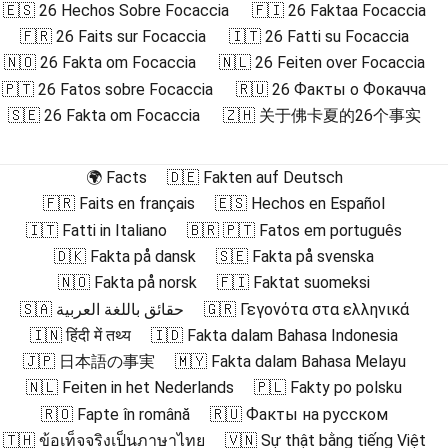
🇪🇸 26 Hechos Sobre Focaccia
🇫🇮 26 Faktaa Focaccia
🇫🇷 26 Faits sur Focaccia
🇮🇹 26 Fatti su Focaccia
🇳🇴 26 Fakta om Focaccia
🇳🇱 26 Feiten over Focaccia
🇵🇹 26 Fatos sobre Focaccia
🇷🇺 26 Факты о Фокачча
🇸🇪 26 Fakta om Focaccia
🇿🇭 关于佛卡夏的26个事实
🌍 Facts
🇩🇪 Fakten auf Deutsch
🇫🇷 Faits en français
🇪🇸 Hechos en Español
🇮🇹 Fatti in Italiano
🇧🇷 🇵🇹 Fatos em português
🇩🇰 Fakta på dansk
🇸🇪 Fakta på svenska
🇳🇴 Fakta på norsk
🇫🇮 Faktat suomeksi
🇸🇦 حقائق باللغة العربية
🇬🇷 Γεγονότα στα ελληνικά
🇮🇳 हिंदी में तथ्य
🇮🇩 Fakta dalam Bahasa Indonesia
🇯🇵 日本語の事実
🇲🇾 Fakta dalam Bahasa Melayu
🇳🇱 Feiten in het Nederlands
🇵🇱 Fakty po polsku
🇷🇴 Fapte în română
🇷🇺 Факты на русском
🇹🇭 ข้อเท็จจริงเป็นภาษาไทย
🇻🇳 Sự thật bằng tiếng Việt