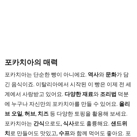
포카치아의 매력
포카치아는 단순한 빵이 아니에요.
역사
와
문화
가 담
긴 음식이죠. 이탈리아에서 시작된 이 빵은 이제 전 세
계에서 사랑받고 있어요.
다양한 재료
와
조리법
덕분
에 누구나 자신만의 포카치아를 만들 수 있어요.
올리
브 오일
,
허브
,
치즈
등 다양한 토핑을 활용해 보세요.
포카치아는
간식
으로도,
식사
로도 훌륭해요.
샌드위
치
로 만들어도 맛있고,
수프
와 함께 먹어도 좋아요. 포