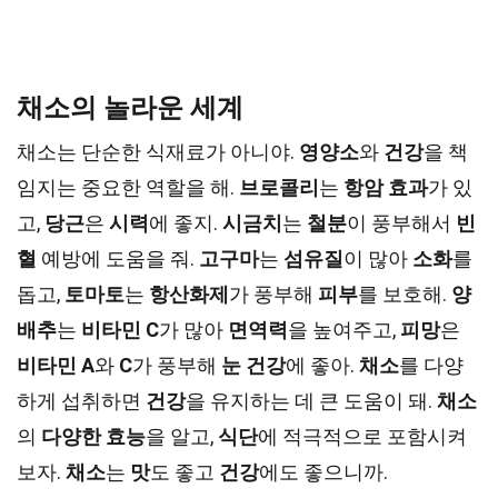
채소의 놀라운 세계
채소는 단순한 식재료가 아니야.
영양소
와
건강
을 책
임지는 중요한 역할을 해.
브로콜리
는
항암 효과
가 있
고,
당근
은
시력
에 좋지.
시금치
는
철분
이 풍부해서
빈
혈
예방에 도움을 줘.
고구마
는
섬유질
이 많아
소화
를
돕고,
토마토
는
항산화제
가 풍부해
피부
를 보호해.
양
배추
는
비타민 C
가 많아
면역력
을 높여주고,
피망
은
비타민 A
와
C
가 풍부해
눈 건강
에 좋아.
채소
를 다양
하게 섭취하면
건강
을 유지하는 데 큰 도움이 돼.
채소
의
다양한 효능
을 알고,
식단
에 적극적으로 포함시켜
보자.
채소
는
맛
도 좋고
건강
에도 좋으니까.