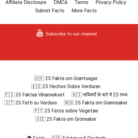
Affiliate Disclosure
DMCA
Terms
Privacy Policy
Submit Facts
More Facts
Subscribe to our channel
🇩🇰 25 Fakta om Grøntsager
🇪🇸 25 Hechos Sobre Verduras
🇫🇮 25 Faktaa Vihannekset
🇭🇮 सब्जियाँ के बारे में 25 तथ्य
🇮🇹 25 Fatti su Verdure
🇳🇴 25 Fakta om Grønnsaker
🇵🇹 25 Fatos sobre Vegetais
🇸🇪 25 Fakta om Grönsaker