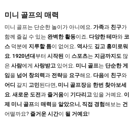
미니 골프의 매력
미니 골프는 단순한 놀이가 아니에요.
가족
과
친구
가
함께 즐길 수 있는
완벽한 활동
이죠.
다양한 테마
와
코
스
덕분에
지루할 틈
이 없어요.
역사
도
깊고
흥미로워
요
.
1920년대
부터
시작된
이
스포츠
는
지금까지도
많
은
사람
에게
사랑받고
있어요.
미니 골프
는
단순한
게
임
을
넘어
창의력
과
전략
을
요구
해요.
다음
에
친구
와
어디
갈지
고민
된다면,
미니 골프장
을
한번
찾아보세
요
.
새로운
도전
과
즐거움
이
기다리고
있을 거예요.
이
제
미니 골프
의
매력
을
알았으니
,
직접
경험
해보는
건
어떨까요?
즐거운
시간
이
될
거예요
!