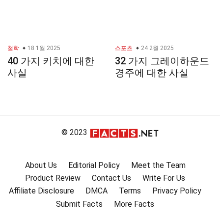
철학
18 1월 2025
스포츠
24 2월 2025
40 가지 키치에 대한
32 가지 그레이하운드
사실
경주에 대한 사실
© 2023
About Us
Editorial Policy
Meet the Team
Product Review
Contact Us
Write For Us
Affiliate Disclosure
DMCA
Terms
Privacy Policy
Submit Facts
More Facts