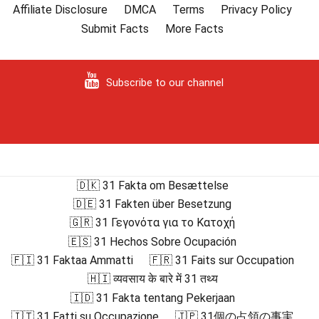
Affiliate Disclosure
DMCA
Terms
Privacy Policy
Submit Facts
More Facts
Subscribe to our channel
🇩🇰 31 Fakta om Besættelse
🇩🇪 31 Fakten über Besetzung
🇬🇷 31 Γεγονότα για το Κατοχή
🇪🇸 31 Hechos Sobre Ocupación
🇫🇮 31 Faktaa Ammatti
🇫🇷 31 Faits sur Occupation
🇭🇮 व्यवसाय के बारे में 31 तथ्य
🇮🇩 31 Fakta tentang Pekerjaan
🇮🇹 31 Fatti su Occupazione
🇯🇵 31個の占領の事実