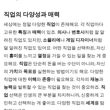
직업의 다양성과 매력
세상에는 정말 다양한
직업
이 존재해요. 각 직업마다
고유한
특징
과
매력
이 있죠.
의사
나
변호사
처럼 잘 알
려진 직업도 있지만,
소믈리에
나
게임 디자이너
처럼
덜 알려진 직업도 있어요. 어떤 직업을 선택하든, 자신
이
흥미
를 느끼고
열정
을 가질 수 있는 일을 찾는 게 중
요해요.
직업
은 단순히 돈을 버는 수단이 아니라, 자신
의
가치
와
목표
를 실현하는 방법이기도 해요. 다양한
직업에 대한
이해
와
존중
이 필요해요. 각자의
재능
과
능력
을 발휘할 수 있는 직업을 찾는 것이 중요하죠.
직
업
선택은 인생의 큰 부분을 차지하니까, 신중하게 고
민하고 선택하는 게 좋아요. 다양한 직업의
세계
를 탐