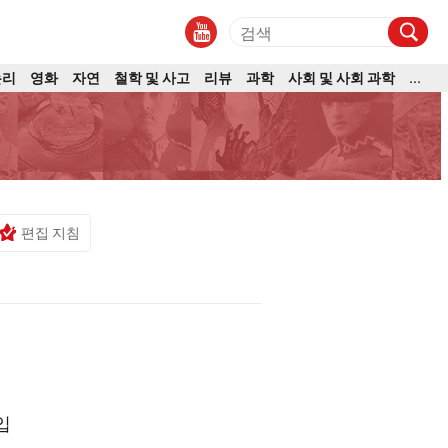
논리
영화
자연
철학 및 사고
리뷰
과학
사회 및 사회 과학
...
편집 지침
입