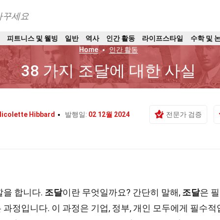
바꾸세요
트
피트니스 및 웰빙
일반
역사
인간 활동
라이프스타일
수학 및 
Home
인간 활동
38 가지 조달에 대한 사실
icolette Hibbard
발행일:
02 12월 2024
전문가 검증
할을 합니다.
조달
이란 무엇일까요? 간단히 말해,
조달
은 필
과정입니다. 이 과정은 기업, 정부, 개인 모두에게 필수적