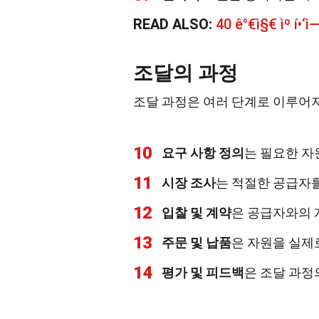
READ ALSO:
40 ê°€ì§€ ìº í•‘ì
조달의 과정
조달 과정은 여러 단계로 이루어져
10
요구 사항 정의
는 필요한 자
11
시장 조사
는 적절한 공급자를
12
입찰 및 계약
은 공급자와의 
13
주문 및 납품
은 자원을 실제
14
평가 및 피드백
은 조달 과정