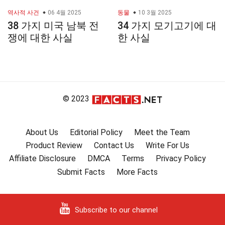
역사적 사건
06 4월 2025
동물
10 3월 2025
38 가지 미국 남북 전
34 가지 모기고기에 대
쟁에 대한 사실
한 사실
© 2023
About Us
Editorial Policy
Meet the Team
Product Review
Contact Us
Write For Us
Affiliate Disclosure
DMCA
Terms
Privacy Policy
Submit Facts
More Facts
Subscribe to our channel