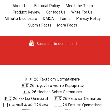
About Us
Editorial Policy
Meet the Team
Product Review
Contact Us
Write For Us
Affiliate Disclosure
DMCA
Terms
Privacy Policy
Submit Facts
More Facts
Subscribe to our channel
🇩🇰 26 Fakta om Qarmatianere
🇬🇷 26 Γεγονότα για το Καραμίτες
🇪🇸 26 Hechos Sobre Qarmatians
🇫🇮 26 Faktaa Qarmaatit
🇫🇷 26 Faits sur Qarmates
🇭🇮 क़रमाती के बारे में 26 तथ्य
🇮🇹 26 Fatti su Qarmatians