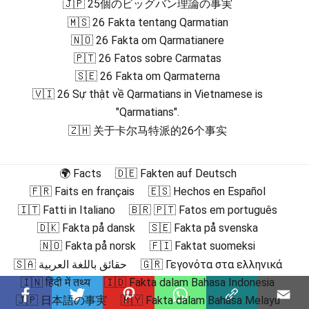
🇯🇵 25個のビッグバン理論の事実
🇲🇸 26 Fakta tentang Qarmatian
🇳🇴 26 Fakta om Qarmatianere
🇵🇹 26 Fatos sobre Carmatas
🇸🇪 26 Fakta om Qarmaterna
🇻🇮 26 Sự thật về Qarmatians in Vietnamese is
"Qarmatians".
🇿🇭 关于卡尔马特派的26个事实
🌍 Facts
🇩🇪 Fakten auf Deutsch
🇫🇷 Faits en français
🇪🇸 Hechos en Español
🇮🇹 Fatti in Italiano
🇧🇷 🇵🇹 Fatos em português
🇩🇰 Fakta på dansk
🇸🇪 Fakta på svenska
🇳🇴 Fakta på norsk
🇫🇮 Faktat suomeksi
🇸🇦 حقائق باللغة العربية
🇬🇷 Γεγονότα στα ελληνικά
🇮🇳 हिंदी में तथ्य
🇮🇩 Fakta dalam Bahasa Indonesia
🇯🇵 日本語の事実
🇲🇾 Fakta dalam Bahasa Melayu