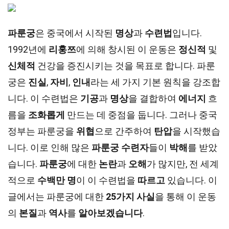
파룬궁
은 중국에서 시작된
명상
과
수련법
입니다.
1992년에
리훙쯔
에 의해 창시된 이 운동은
정신적
및
신체적
건강을 증진시키는 것을 목표로 합니다. 파룬
궁은
진실
,
자비
,
인내
라는 세 가지 기본 원칙을 강조합
니다. 이 수련법은
기공
과
명상
을 결합하여
에너지
흐
름을
조화롭게
만드는 데 중점을 둡니다. 그러나 중국
정부는 파룬궁을
위협
으로 간주하여
탄압
을 시작했습
니다. 이로 인해 많은
파룬궁 수련자
들이
박해
를 받았
습니다.
파룬궁
에 대한
논란
과
오해
가 많지만, 전 세계
적으로
수백만 명
이 이 수련법을
따르고
있습니다. 이
글에서는 파룬궁에 대한
25가지 사실
을 통해 이 운동
의
본질
과
역사
를
알아보겠습니다
.