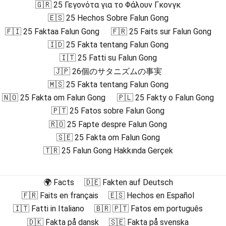
🇬🇷 25 Γεγονότα για το Φάλουν Γκονγκ
🇪🇸 25 Hechos Sobre Falun Gong
🇫🇮 25 Faktaa Falun Gong
🇫🇷 25 Faits sur Falun Gong
🇮🇩 25 Fakta tentang Falun Gong
🇮🇹 25 Fatti su Falun Gong
🇯🇵 26個のサタニズムの事実
🇲🇸 25 Fakta tentang Falun Gong
🇳🇴 25 Fakta om Falun Gong
🇵🇱 25 Fakty o Falun Gong
🇵🇹 25 Fatos sobre Falun Gong
🇷🇴 25 Fapte despre Falun Gong
🇸🇪 25 Fakta om Falun Gong
🇹🇷 25 Falun Gong Hakkında Gerçek
🌍 Facts
🇩🇪 Fakten auf Deutsch
🇫🇷 Faits en français
🇪🇸 Hechos en Español
🇮🇹 Fatti in Italiano
🇧🇷 🇵🇹 Fatos em português
🇩🇰 Fakta på dansk
🇸🇪 Fakta på svenska