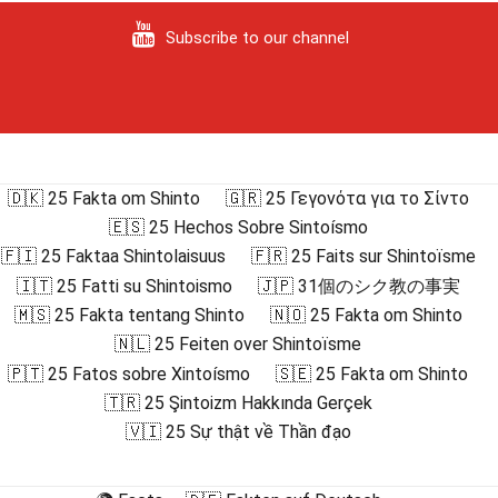
Subscribe to our channel
🇩🇰 25 Fakta om Shinto
🇬🇷 25 Γεγονότα για το Σίντο
🇪🇸 25 Hechos Sobre Sintoísmo
🇫🇮 25 Faktaa Shintolaisuus
🇫🇷 25 Faits sur Shintoïsme
🇮🇹 25 Fatti su Shintoismo
🇯🇵 31個のシク教の事実
🇲🇸 25 Fakta tentang Shinto
🇳🇴 25 Fakta om Shinto
🇳🇱 25 Feiten over Shintoïsme
🇵🇹 25 Fatos sobre Xintoísmo
🇸🇪 25 Fakta om Shinto
🇹🇷 25 Şintoizm Hakkında Gerçek
🇻🇮 25 Sự thật về Thần đạo