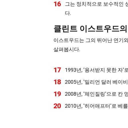
16
그는 정치적으로 보수적인 성
다.
클린트 이스트우드의
이스트우드는 그의 뛰어난 연기와
살펴봅시다.
17
1993년, '용서받지 못한 
18
2005년, '밀리언 달러 베
19
2008년, '체인질링'으로 
20
2010년, '히어애프터'로 