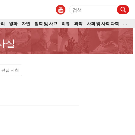
논리
영화
자연
철학 및 사고
리뷰
과학
사회 및 사회 과학
...
 사실
편집 지침