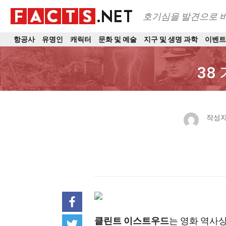
호기심을 발견으로 
항공사
유명인
캐릭터
문화 및 예술
지구 및 생명 과학
이벤
38
작성자
클린트 이스트우드
는 영화 역사상