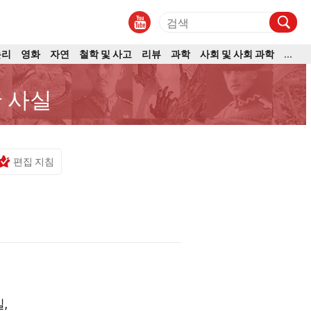
논리
영화
자연
철학 및 사고
리뷰
과학
사회 및 사회 과학
...
한 사실
편집 지침
,