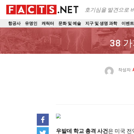
호기심을 발견으로 
항공사
유명인
캐릭터
문화 및 예술
지구 및 생명 과학
이벤
38 
작성자:
우발데 학교 총격 사건
은 미국 전