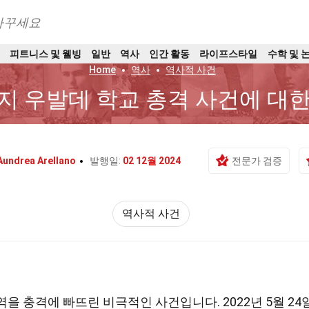
바꾸세요
트
피트니스 및 웰빙
일반
역사
인간 활동
라이프스타일
수학 및 
Home
역사
역사적 사건
가지 우발데 학교 총격 사건에 대
Aundrea Arellano
발행일:
02 12월 2024
전문가 검증
역사적 사건
역을 충격에 빠뜨린 비극적인 사건입니다. 2022년 5월 24일