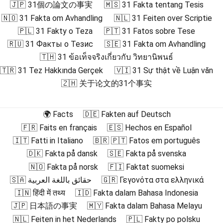
🇯🇵 31個の論文の事実
🇲🇸 31 Fakta tentang Tesis
🇳🇴 31 Fakta om Avhandling
🇳🇱 31 Feiten over Scriptie
🇵🇱 31 Fakty o Teza
🇵🇹 31 Fatos sobre Tese
🇷🇺 31 Факты о Тезис
🇸🇪 31 Fakta om Avhandling
🇹🇭 31 ข้อเท็จจริงเกี่ยวกับ วิทยานิพนธ์
🇹🇷 31 Tez Hakkında Gerçek
🇻🇮 31 Sự thật về Luận văn
🇿🇭 关于论文的31个事实
🌍 Facts
🇩🇪 Fakten auf Deutsch
🇫🇷 Faits en français
🇪🇸 Hechos en Español
🇮🇹 Fatti in Italiano
🇧🇷 🇵🇹 Fatos em português
🇩🇰 Fakta på dansk
🇸🇪 Fakta på svenska
🇳🇴 Fakta på norsk
🇫🇮 Faktat suomeksi
🇸🇦 حقائق باللغة العربية
🇬🇷 Γεγονότα στα ελληνικά
🇮🇳 हिंदी में तथ्य
🇮🇩 Fakta dalam Bahasa Indonesia
🇯🇵 日本語の事実
🇲🇾 Fakta dalam Bahasa Melayu
🇳🇱 Feiten in het Nederlands
🇵🇱 Fakty po polsku