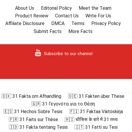
About Us
Editorial Policy
Meet the Team
Product Review
Contact Us
Write For Us
Affiliate Disclosure
DMCA
Terms
Privacy Policy
Submit Facts
More Facts
Subscribe to our channel
🇩🇰 31 Fakta om Afhandling
🇩🇪 31 Fakten über These
🇬🇷 31 Γεγονότα για το Θέση
🇪🇸 31 Hechos Sobre Tesis
🇫🇮 31 Faktaa Väitöskirja
🇫🇷 31 Faits sur Thèse
🇭🇮 थीसिस के बारे में 31 तथ्य
🇮🇩 31 Fakta tentang Tesis
🇮🇹 31 Fatti su Tesi