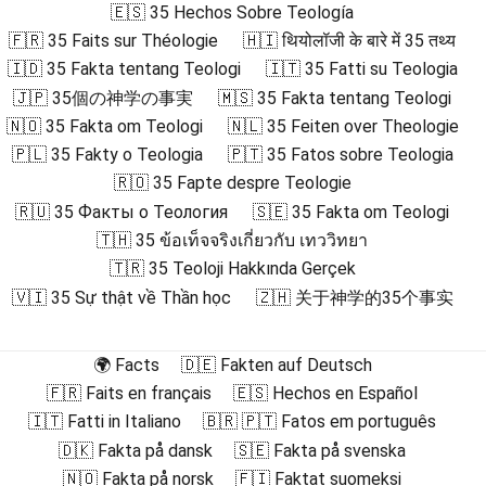
🇪🇸 35 Hechos Sobre Teología
🇫🇷 35 Faits sur Théologie
🇭🇮 थियोलॉजी के बारे में 35 तथ्य
🇮🇩 35 Fakta tentang Teologi
🇮🇹 35 Fatti su Teologia
🇯🇵 35個の神学の事実
🇲🇸 35 Fakta tentang Teologi
🇳🇴 35 Fakta om Teologi
🇳🇱 35 Feiten over Theologie
🇵🇱 35 Fakty o Teologia
🇵🇹 35 Fatos sobre Teologia
🇷🇴 35 Fapte despre Teologie
🇷🇺 35 Факты о Теология
🇸🇪 35 Fakta om Teologi
🇹🇭 35 ข้อเท็จจริงเกี่ยวกับ เทววิทยา
🇹🇷 35 Teoloji Hakkında Gerçek
🇻🇮 35 Sự thật về Thần học
🇿🇭 关于神学的35个事实
🌍 Facts
🇩🇪 Fakten auf Deutsch
🇫🇷 Faits en français
🇪🇸 Hechos en Español
🇮🇹 Fatti in Italiano
🇧🇷 🇵🇹 Fatos em português
🇩🇰 Fakta på dansk
🇸🇪 Fakta på svenska
🇳🇴 Fakta på norsk
🇫🇮 Faktat suomeksi