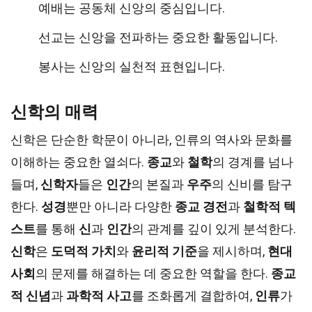
예배는 공동체 신앙의 중심입니다.
선교는 신앙을 전파하는 중요한 활동입니다.
봉사는 신앙의 실천적 표현입니다.
신학의 매력
신학은 단순한 학문이 아니라, 인류의 역사와 문화를
이해하는 중요한 열쇠다.
종교
와
철학
의 경계를 넘나
들며,
신학자
들은
인간
의 본질과
우주
의 신비를 탐구
한다.
성경
뿐만 아니라 다양한
종교 경전
과
철학적 텍
스트
를 통해
신
과
인간
의 관계를 깊이 있게 분석한다.
신학
은
도덕적 가치
와
윤리적 기준
을 제시하며,
현대
사회
의 문제를 해결하는 데 중요한 역할을 한다.
종교
적 신념
과
과학적 사고
를 조화롭게 결합하여,
인류
가