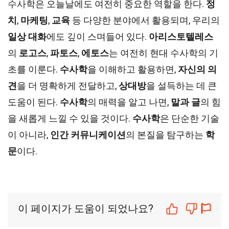
수사학은 오늘날에도 여전히 중요한 역할을 한다.
정
치
,
마케팅
,
교육
등 다양한 분야에서 활용되며, 우리의
일상 대화
에도 깊이 스며들어 있다.
아리스토텔레스
의
로고스
,
파토스
,
에토스
는 여전히 현대 수사학의 기
초를 이룬다.
수사학
을 이해하고 활용하면,
자신의 의
견
을 더 명확하게 전달하고,
상대방
을 설득하는 데 큰
도움이 된다.
수사학
의 매력을 알고 나면,
말과 글
의 힘
을 새롭게 느낄 수 있을 것이다.
수사학
은 단순한 기술
이 아니라,
인간 커뮤니케이션
의 본질을 탐구하는
학
문
이다.
이 페이지가 도움이 되었나요?