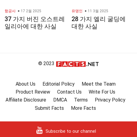
항공사
17 2월 2025
유명인
11 3월 2025
37 가지 버진 오스트레
28 가지 엘리 굴딩에
일리아에 대한 사실
대한 사실
© 2023
About Us
Editorial Policy
Meet the Team
Product Review
Contact Us
Write For Us
Affiliate Disclosure
DMCA
Terms
Privacy Policy
Submit Facts
More Facts
Subscribe to our channel