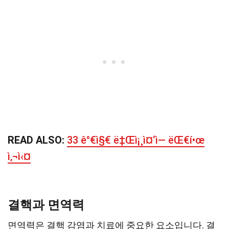
READ ALSO:
33 ê°€ì§€ ë‡Œì¡¸ì¤‘ì— ëŒ€í•œ
ì‚¬ì‹¤
결핵과 면역력
면역력은 결핵 감염과 치료에 중요한 요소입니다. 결