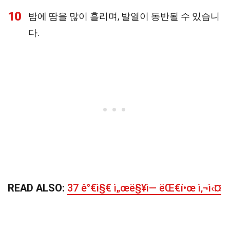
10
밤에 땀을 많이 흘리며, 발열이 동반될 수 있습니
다.
READ ALSO:
37 ê°€ì§€ ì„œë§¥ì— ëŒ€í•œ ì‚¬ì‹¤