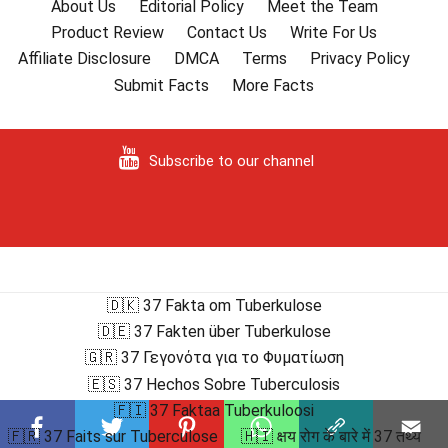
About Us
Editorial Policy
Meet the Team
Product Review
Contact Us
Write For Us
Affiliate Disclosure
DMCA
Terms
Privacy Policy
Submit Facts
More Facts
Subscribe to our channel
🇩🇰 37 Fakta om Tuberkulose
🇩🇪 37 Fakten über Tuberkulose
🇬🇷 37 Γεγονότα για το Φυματίωση
🇪🇸 37 Hechos Sobre Tuberculosis
🇫🇮 37 Faktaa Tuberkuloosi
🇫🇷 37 Faits sur Tuberculose
🇭🇮 क्षय रोग के बारे में 37 तथ्य