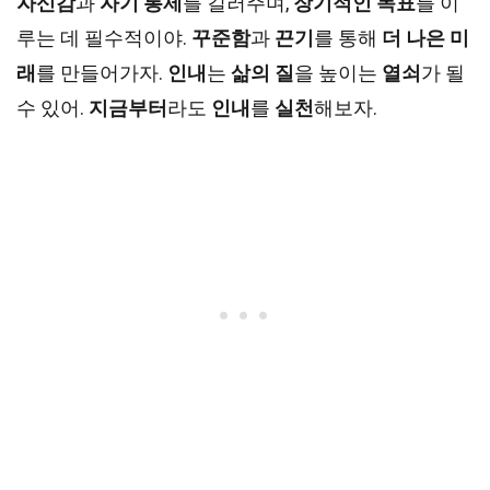
자신감
과
자기 통제
를 길러주며,
장기적인 목표
를 이
루는 데 필수적이야.
꾸준함
과
끈기
를 통해
더 나은 미
래
를 만들어가자.
인내
는
삶의 질
을 높이는
열쇠
가 될
수 있어.
지금부터
라도
인내
를
실천
해보자.