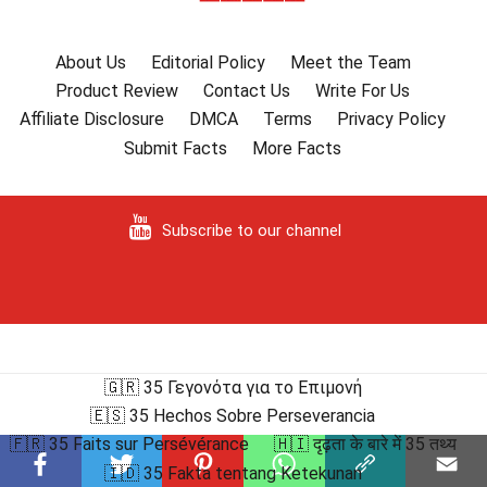
About Us
Editorial Policy
Meet the Team
Product Review
Contact Us
Write For Us
Affiliate Disclosure
DMCA
Terms
Privacy Policy
Submit Facts
More Facts
Subscribe to our channel
🇬🇷 35 Γεγονότα για το Επιμονή
🇪🇸 35 Hechos Sobre Perseverancia
🇫🇷 35 Faits sur Persévérance
🇭🇮 दृढ़ता के बारे में 35 तथ्य
🇮🇩 35 Fakta tentang Ketekunan