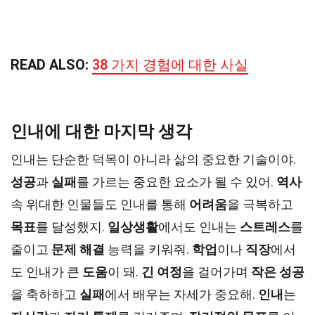
READ ALSO:
38 가지 경험에 대한 사실
인내에 대한 마지막 생각
인내는 단순한 덕목이 아니라 삶의 중요한 기술이야.
성공
과
실패
를 가르는 중요한 요소가 될 수 있어.
역사
속 위대한 인물들도 인내를 통해
어려움
을 극복하고
목표
를 달성했지.
일상생활
에서도 인내는
스트레스
를
줄이고
문제 해결
능력을 키워줘.
학업
이나
직장
에서
도 인내가 큰
도움
이 돼.
긴 여정
을 걸어가며
작은 성공
을 축하하고
실패
에서 배우는 자세가 중요해.
인내
는