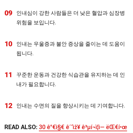
09
인내심이 강한 사람들은 더 낮은 혈압과 심장병
위험을 보입니다.
10
인내는 우울증과 불안 증상을 줄이는 데 도움이
됩니다.
11
꾸준한 운동과 건강한 식습관을 유지하는 데 인
내가 필요합니다.
12
인내는 수면의 질을 향상시키는 데 기여합니다.
READ ALSO:
30 ê°€ì§€ ê´‘ìž¥ ê³µí¬ì¦ì— ëŒ€í•œ