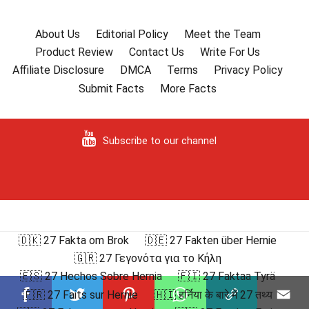
About Us
Editorial Policy
Meet the Team
Product Review
Contact Us
Write For Us
Affiliate Disclosure
DMCA
Terms
Privacy Policy
Submit Facts
More Facts
Subscribe to our channel
🇩🇰 27 Fakta om Brok
🇩🇪 27 Fakten über Hernie
🇬🇷 27 Γεγονότα για το Κήλη
🇪🇸 27 Hechos Sobre Hernia
🇫🇮 27 Faktaa Tyrä
🇫🇷 27 Faits sur Hernie
🇭🇮 हर्निया के बारे में 27 तथ्य