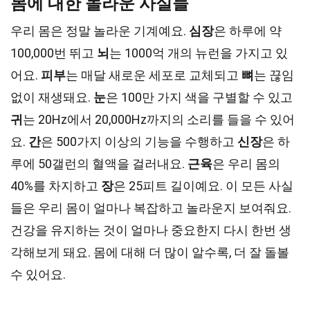
몸에 대한 놀라운 사실들
우리 몸은 정말 놀라운 기계예요.
심장
은 하루에 약
100,000번 뛰고
뇌
는 1000억 개의 뉴런을 가지고 있
어요.
피부
는 매달 새로운 세포로 교체되고
뼈
는 끊임
없이 재생돼요.
눈
은 100만 가지 색을 구별할 수 있고
귀
는 20Hz에서 20,000Hz까지의 소리를 들을 수 있어
요.
간
은 500가지 이상의 기능을 수행하고
신장
은 하
루에 50갤런의 혈액을 걸러내요.
근육
은 우리 몸의
40%를 차지하고
장
은 25피트 길이예요. 이 모든 사실
들은 우리 몸이 얼마나 복잡하고 놀라운지 보여줘요.
건강을 유지하는 것이 얼마나 중요한지 다시 한번 생
각해보게 돼요. 몸에 대해 더 많이 알수록, 더 잘 돌볼
수 있어요.