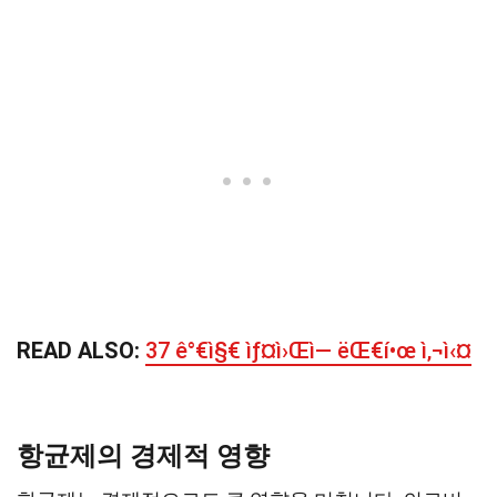
READ ALSO:
37 ê°€ì§€ ìƒ¤ì›Œì— ëŒ€í•œ ì‚¬ì‹¤
항균제의 경제적 영향