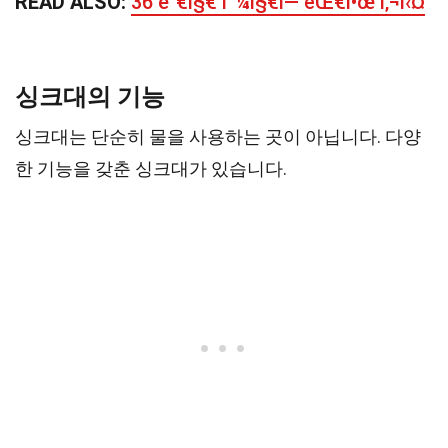
READ ALSO:
36 ê°€ì§€ í”¼ì§€ì— ëŒ€í•œ ì‚¬ì‹¤
싱크대의 기능
싱크대는 단순히 물을 사용하는 곳이 아닙니다. 다양
한 기능을 갖춘 싱크대가 있습니다.