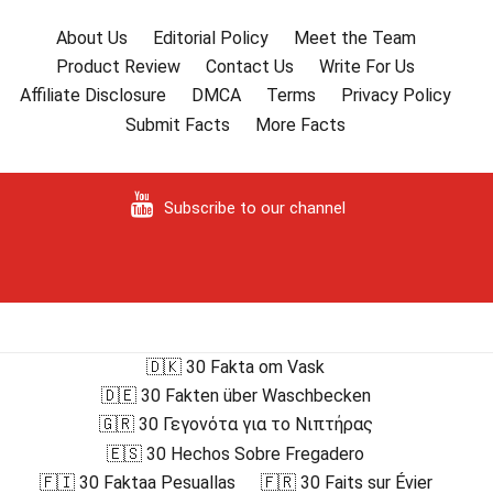
About Us
Editorial Policy
Meet the Team
Product Review
Contact Us
Write For Us
Affiliate Disclosure
DMCA
Terms
Privacy Policy
Submit Facts
More Facts
Subscribe to our channel
🇩🇰 30 Fakta om Vask
🇩🇪 30 Fakten über Waschbecken
🇬🇷 30 Γεγονότα για το Νιπτήρας
🇪🇸 30 Hechos Sobre Fregadero
🇫🇮 30 Faktaa Pesuallas
🇫🇷 30 Faits sur Évier