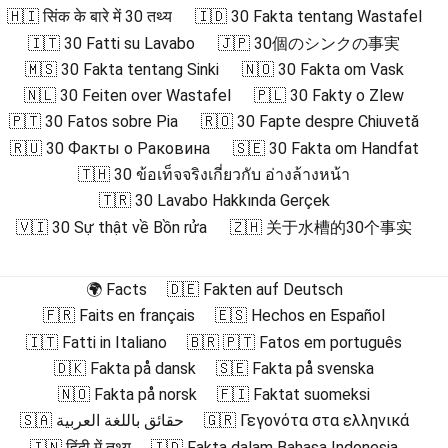
🇭🇮 सिंक के बारे में 30 तथ्य
🇮🇩 30 Fakta tentang Wastafel
🇮🇹 30 Fatti su Lavabo
🇯🇵 30個のシンクの事実
🇲🇸 30 Fakta tentang Sinki
🇳🇴 30 Fakta om Vask
🇳🇱 30 Feiten over Wastafel
🇵🇱 30 Fakty o Zlew
🇵🇹 30 Fatos sobre Pia
🇷🇴 30 Fapte despre Chiuvetă
🇷🇺 30 Факты о Раковина
🇸🇪 30 Fakta om Handfat
🇹🇭 30 ข้อเท็จจริงเกี่ยวกับ อ่างล้างหน้า
🇹🇷 30 Lavabo Hakkında Gerçek
🇻🇮 30 Sự thật về Bồn rửa
🇿🇭 关于水槽的30个事实
🌍 Facts
🇩🇪 Fakten auf Deutsch
🇫🇷 Faits en français
🇪🇸 Hechos en Español
🇮🇹 Fatti in Italiano
🇧🇷 🇵🇹 Fatos em português
🇩🇰 Fakta på dansk
🇸🇪 Fakta på svenska
🇳🇴 Fakta på norsk
🇫🇮 Faktat suomeksi
🇸🇦 حقائق باللغة العربية
🇬🇷 Γεγονότα στα ελληνικά
🇮🇳 हिंदी में तथ्य
🇮🇩 Fakta dalam Bahasa Indonesia