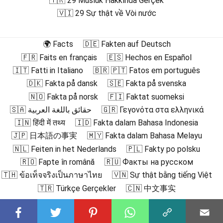
🇹🇷 29 Musluk Hakkında Gerçek
🇻🇮 29 Sự thật về Vòi nước
🌍 Facts
🇩🇪 Fakten auf Deutsch
🇫🇷 Faits en français
🇪🇸 Hechos en Español
🇮🇹 Fatti in Italiano
🇧🇷 🇵🇹 Fatos em português
🇩🇰 Fakta på dansk
🇸🇪 Fakta på svenska
🇳🇴 Fakta på norsk
🇫🇮 Faktat suomeksi
🇸🇦 حقائق باللغة العربية
🇬🇷 Γεγονότα στα ελληνικά
🇮🇳 हिंदी में तथ्य
🇮🇩 Fakta dalam Bahasa Indonesia
🇯🇵 日本語の事実
🇲🇾 Fakta dalam Bahasa Melayu
🇳🇱 Feiten in het Nederlands
🇵🇱 Fakty po polsku
🇷🇴 Fapte în română
🇷🇺 Факты на русском
🇹🇭 ข้อเท็จจริงเป็นภาษาไทย
🇻🇳 Sự thật bằng tiếng Việt
🇹🇷 Türkçe Gerçekler
🇨🇳 中文事实