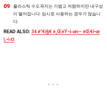
09
플라스틱 수도꼭지는 가볍고 저렴하지만 내구성
이 떨어집니다. 임시로 사용하는 경우가 많습니
다.
READ ALSO:
34 ê°€ì§€ ë¸ŒëŸ¬ì‹œì— ëŒ€í•œ
ì‚¬ì‹¤