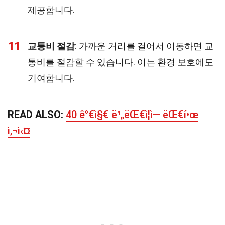
제공합니다.
11
교통비 절감
: 가까운 거리를 걸어서 이동하면 교
통비를 절감할 수 있습니다. 이는 환경 보호에도
기여합니다.
READ ALSO:
40 ê°€ì§€ ë¹„ëŒ€ì¦ì— ëŒ€í•œ
ì‚¬ì‹¤