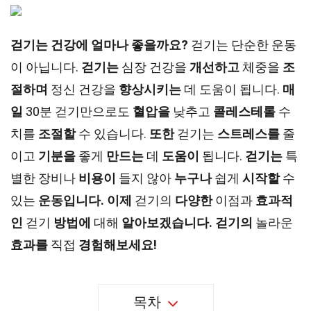
걷기는 건강에 얼마나 좋을까요?
걷기는 단순한 운동
이 아닙니다.
걷기는
심장 건강을
개선하고
체중을
조
절하며
정신 건강을
향상시키는
데 도움이 됩니다.
매
일
30분 걷기만으로도
혈압을
낮추고
콜레스테롤
수
치를
조절할
수 있습니다.
또한
걷기는
스트레스를
줄
이고
기분을
좋게
만드는
데
도움이
됩니다.
걷기는
특
별한 장비나
비용이
들지 않아
누구나
쉽게
시작할
수
있는
운동입니다.
이제
걷기의
다양한
이점과
효과적
인
걷기
방법에
대해
알아보겠습니다.
걷기의
놀라운
효과를
직접
경험해보세요!
목차