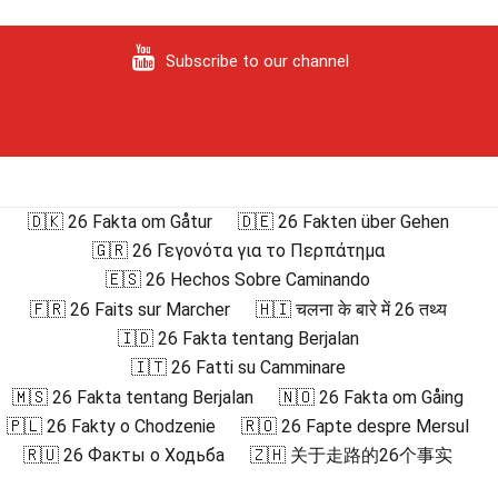
Subscribe to our channel
🇩🇰 26 Fakta om Gåtur
🇩🇪 26 Fakten über Gehen
🇬🇷 26 Γεγονότα για το Περπάτημα
🇪🇸 26 Hechos Sobre Caminando
🇫🇷 26 Faits sur Marcher
🇭🇮 चलना के बारे में 26 तथ्य
🇮🇩 26 Fakta tentang Berjalan
🇮🇹 26 Fatti su Camminare
🇲🇸 26 Fakta tentang Berjalan
🇳🇴 26 Fakta om Gåing
🇵🇱 26 Fakty o Chodzenie
🇷🇴 26 Fapte despre Mersul
🇷🇺 26 Факты о Ходьба
🇿🇭 关于走路的26个事实