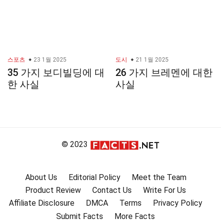
스포츠
23 1월 2025
도시
21 1월 2025
35 가지 보디빌딩에 대
26 가지 브레멘에 대한
한 사실
사실
© 2023
About Us
Editorial Policy
Meet the Team
Product Review
Contact Us
Write For Us
Affiliate Disclosure
DMCA
Terms
Privacy Policy
Submit Facts
More Facts