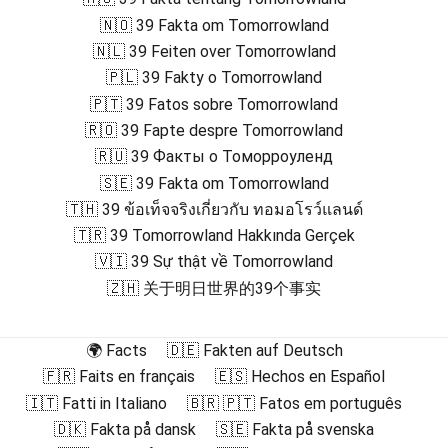
🇳🇴 39 Fakta om Tomorrowland
🇳🇱 39 Feiten over Tomorrowland
🇵🇱 39 Fakty o Tomorrowland
🇵🇹 39 Fatos sobre Tomorrowland
🇷🇴 39 Fapte despre Tomorrowland
🇷🇺 39 Факты о Томорроуленд
🇸🇪 39 Fakta om Tomorrowland
🇹🇭 39 ข้อเท็จจริงเกี่ยวกับ ทอมอโรว์แลนด์
🇹🇷 39 Tomorrowland Hakkında Gerçek
🇻🇮 39 Sự thật về Tomorrowland
🇿🇭 关于明日世界的39个事实
🌍 Facts
🇩🇪 Fakten auf Deutsch
🇫🇷 Faits en français
🇪🇸 Hechos en Español
🇮🇹 Fatti in Italiano
🇧🇷 🇵🇹 Fatos em português
🇩🇰 Fakta på dansk
🇸🇪 Fakta på svenska