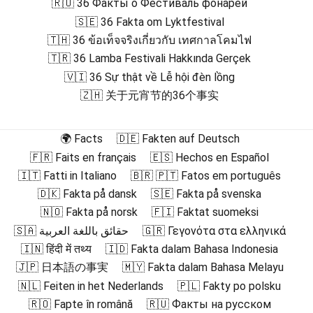
🇷🇺 36 Факты о Фестиваль фонарей
🇸🇪 36 Fakta om Lyktfestival
🇹🇭 36 ข้อเท็จจริงเกี่ยวกับ เทศกาลโคมไฟ
🇹🇷 36 Lamba Festivali Hakkında Gerçek
🇻🇮 36 Sự thật về Lễ hội đèn lồng
🇿🇭 关于元宵节的36个事实
🌍 Facts
🇩🇪 Fakten auf Deutsch
🇫🇷 Faits en français
🇪🇸 Hechos en Español
🇮🇹 Fatti in Italiano
🇧🇷 🇵🇹 Fatos em português
🇩🇰 Fakta på dansk
🇸🇪 Fakta på svenska
🇳🇴 Fakta på norsk
🇫🇮 Faktat suomeksi
🇸🇦 حقائق باللغة العربية
🇬🇷 Γεγονότα στα ελληνικά
🇮🇳 हिंदी में तथ्य
🇮🇩 Fakta dalam Bahasa Indonesia
🇯🇵 日本語の事実
🇲🇾 Fakta dalam Bahasa Melayu
🇳🇱 Feiten in het Nederlands
🇵🇱 Fakty po polsku
🇷🇴 Fapte în română
🇷🇺 Факты на русском