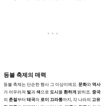
등불 축제의 매력
등불 축제는 단순한 행사 그 이상이에요.
문화
와
역사
가 어우러져
빛
과
색
으로
도시
를
환하게
밝히죠.
중국
의
춘절
부터
태국
의
로이 끄라통
까지, 각 나라의
고유