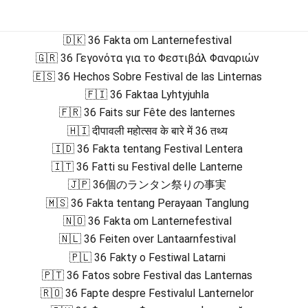
🇩🇰 36 Fakta om Lanternefestival
🇬🇷 36 Γεγονότα για το Φεστιβάλ Φαναριών
🇪🇸 36 Hechos Sobre Festival de las Linternas
🇫🇮 36 Faktaa Lyhtyjuhla
🇫🇷 36 Faits sur Fête des lanternes
🇭🇮 दीपावली महोत्सव के बारे में 36 तथ्य
🇮🇩 36 Fakta tentang Festival Lentera
🇮🇹 36 Fatti su Festival delle Lanterne
🇯🇵 36個のランタン祭りの事実
🇲🇸 36 Fakta tentang Perayaan Tanglung
🇳🇴 36 Fakta om Lanternefestival
🇳🇱 36 Feiten over Lantaarnfestival
🇵🇱 36 Fakty o Festiwal Latarni
🇵🇹 36 Fatos sobre Festival das Lanternas
🇷🇴 36 Fapte despre Festivalul Lanternelor