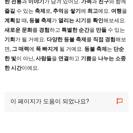
한 전통
과
이야기
가 담겨 있어요.
가족
과
친구
와 함께
즐길
수 있는
축제
로,
추억
을
쌓기
에
최고
예요.
여행
을
계획
할 때,
등불 축제
가
열리는
시기
를
확인
해보세요.
새로운 문화
를
경험
하고
특별한 순간
을
만들
수 있는
기회
가 될 거예요.
다양한 등불 축제
를
직접
경험
해보
면,
그 매력
에
푹 빠지게
될 거예요.
등불 축제
는
단순
한 빛
이 아닌,
사람들
을
연결
하고
기쁨
을
나누는
소중
한 시간
이에요.
이 페이지가 도움이 되었나요?