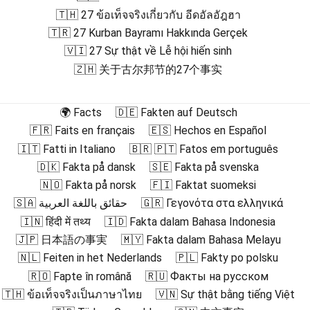
🇹🇭 27 ข้อเท็จจริงเกี่ยวกับ อีดอัลอัฎฮา
🇹🇷 27 Kurban Bayramı Hakkında Gerçek
🇻🇮 27 Sự thật về Lễ hội hiến sinh
🇿🇭 关于古尔邦节的27个事实
🌍 Facts
🇩🇪 Fakten auf Deutsch
🇫🇷 Faits en français
🇪🇸 Hechos en Español
🇮🇹 Fatti in Italiano
🇧🇷 🇵🇹 Fatos em português
🇩🇰 Fakta på dansk
🇸🇪 Fakta på svenska
🇳🇴 Fakta på norsk
🇫🇮 Faktat suomeksi
🇸🇦 حقائق باللغة العربية
🇬🇷 Γεγονότα στα ελληνικά
🇮🇳 हिंदी में तथ्य
🇮🇩 Fakta dalam Bahasa Indonesia
🇯🇵 日本語の事実
🇲🇾 Fakta dalam Bahasa Melayu
🇳🇱 Feiten in het Nederlands
🇵🇱 Fakty po polsku
🇷🇴 Fapte în română
🇷🇺 Факты на русском
🇹🇭 ข้อเท็จจริงเป็นภาษาไทย
🇻🇳 Sự thật bằng tiếng Việt