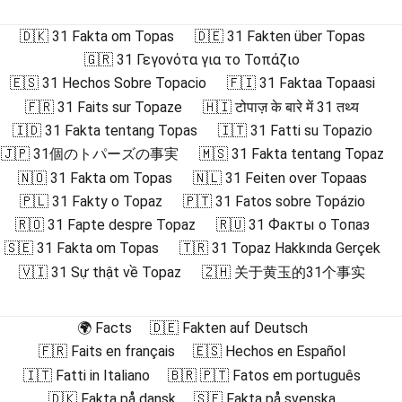
🇩🇰 31 Fakta om Topas
🇩🇪 31 Fakten über Topas
🇬🇷 31 Γεγονότα για το Τοπάζιο
🇪🇸 31 Hechos Sobre Topacio
🇫🇮 31 Faktaa Topaasi
🇫🇷 31 Faits sur Topaze
🇭🇮 टोपाज़ के बारे में 31 तथ्य
🇮🇩 31 Fakta tentang Topas
🇮🇹 31 Fatti su Topazio
🇯🇵 31個のトパーズの事実
🇲🇸 31 Fakta tentang Topaz
🇳🇴 31 Fakta om Topas
🇳🇱 31 Feiten over Topaas
🇵🇱 31 Fakty o Topaz
🇵🇹 31 Fatos sobre Topázio
🇷🇴 31 Fapte despre Topaz
🇷🇺 31 Факты о Топаз
🇸🇪 31 Fakta om Topas
🇹🇷 31 Topaz Hakkında Gerçek
🇻🇮 31 Sự thật về Topaz
🇿🇭 关于黄玉的31个事实
🌍 Facts
🇩🇪 Fakten auf Deutsch
🇫🇷 Faits en français
🇪🇸 Hechos en Español
🇮🇹 Fatti in Italiano
🇧🇷 🇵🇹 Fatos em português
🇩🇰 Fakta på dansk
🇸🇪 Fakta på svenska