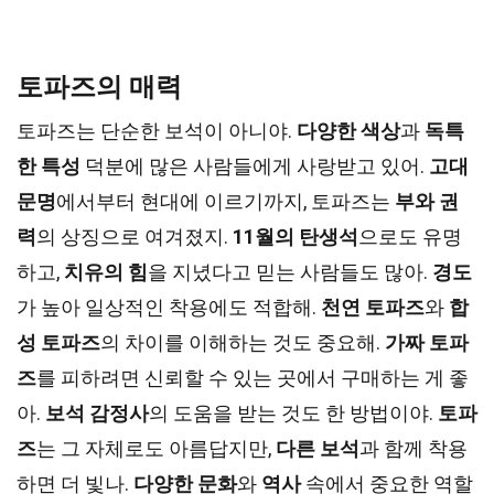
토파즈의 매력
토파즈는 단순한 보석이 아니야.
다양한 색상
과
독특
한 특성
덕분에 많은 사람들에게 사랑받고 있어.
고대
문명
에서부터 현대에 이르기까지, 토파즈는
부와 권
력
의 상징으로 여겨졌지.
11월의 탄생석
으로도 유명
하고,
치유의 힘
을 지녔다고 믿는 사람들도 많아.
경도
가 높아 일상적인 착용에도 적합해.
천연 토파즈
와
합
성 토파즈
의 차이를 이해하는 것도 중요해.
가짜 토파
즈
를 피하려면 신뢰할 수 있는 곳에서 구매하는 게 좋
아.
보석 감정사
의 도움을 받는 것도 한 방법이야.
토파
즈
는 그 자체로도 아름답지만,
다른 보석
과 함께 착용
하면 더 빛나.
다양한 문화
와
역사
속에서 중요한 역할