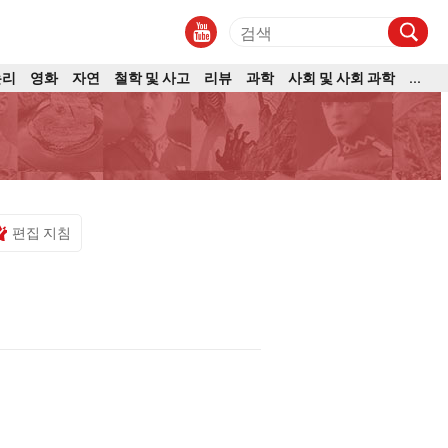
논리
영화
자연
철학 및 사고
리뷰
과학
사회 및 사회 과학
...
편집 지침