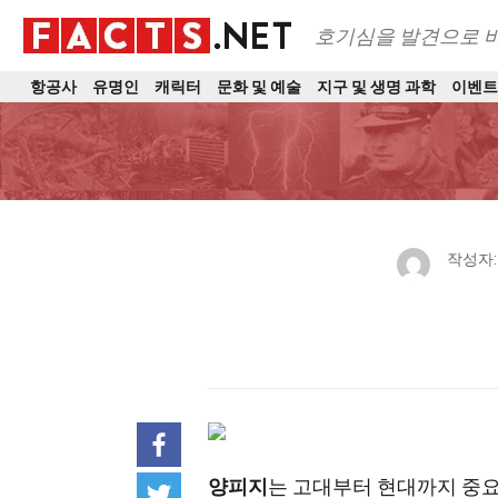
호기심을 발견으로 
항공사
유명인
캐릭터
문화 및 예술
지구 및 생명 과학
이벤
작성자
양피지
는 고대부터 현대까지 중