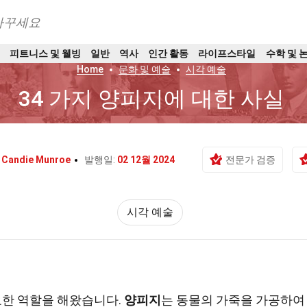
바꾸세요
트
피트니스 및 웰빙
일반
역사
인간 활동
라이프스타일
수학 및 
Home
문화 및 예술
시각 예술
34 가지 양피지에 대한 사실
:
Candie Munroe
발행일:
02 12월 2024
전문가 검증
시각 예술
요한 역할을 해왔습니다.
양피지
는 동물의 가죽을 가공하여