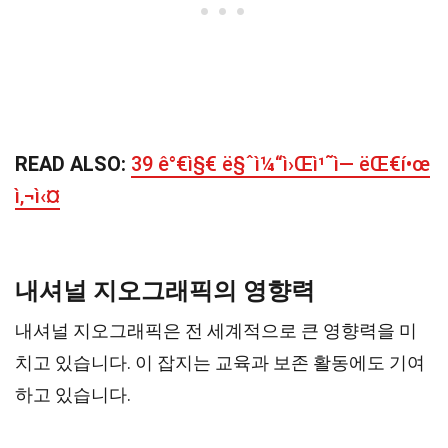
READ ALSO:
39 ê°€ì§€ ë§ˆì¼“ì›Œì¹˜ì— ëŒ€í•œ
ì‚¬ì‹¤
내셔널 지오그래픽의 영향력
내셔널 지오그래픽은 전 세계적으로 큰 영향력을 미
치고 있습니다. 이 잡지는 교육과 보존 활동에도 기여
하고 있습니다.