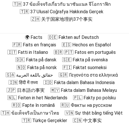
🇹🇭 37 ข้อเท็จจริงเกี่ยวกับ นาซันแนล จีโอกราฟิก
🇹🇷 37 Ulusal Coğrafya Hakkında Gerçek
🇿🇭 关于国家地理的37个事实
🌍 Facts
🇩🇪 Fakten auf Deutsch
🇫🇷 Faits en français
🇪🇸 Hechos en Español
🇮🇹 Fatti in Italiano
🇧🇷 🇵🇹 Fatos em português
🇩🇰 Fakta på dansk
🇸🇪 Fakta på svenska
🇳🇴 Fakta på norsk
🇫🇮 Faktat suomeksi
🇸🇦 حقائق باللغة العربية
🇬🇷 Γεγονότα στα ελληνικά
🇮🇳 हिंदी में तथ्य
🇮🇩 Fakta dalam Bahasa Indonesia
🇯🇵 日本語の事実
🇲🇾 Fakta dalam Bahasa Melayu
🇳🇱 Feiten in het Nederlands
🇵🇱 Fakty po polsku
🇷🇴 Fapte în română
🇷🇺 Факты на русском
🇹🇭 ข้อเท็จจริงเป็นภาษาไทย
🇻🇳 Sự thật bằng tiếng Việt
🇹🇷 Türkçe Gerçekler
🇨🇳 中文事实