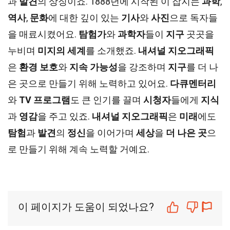
과
발견
의 상징이죠. 1888년에 시작된 이 잡지는
과학
,
역사
,
문화
에 대한 깊이 있는
기사
와
사진
으로 독자들
을 매료시켰어요.
탐험가
와
과학자
들이
지구
곳곳을
누비며
미지의 세계
를 소개했죠.
내셔널 지오그래픽
은
환경 보호
와
지속 가능성
을 강조하며
지구
를 더 나
은 곳으로 만들기 위해 노력하고 있어요.
다큐멘터리
와
TV 프로그램
도 큰 인기를 끌며
시청자
들에게
지식
과
영감
을 주고 있죠.
내셔널 지오그래픽
은
미래
에도
탐험
과
발견
의
정신
을 이어가며
세상
을
더 나은 곳
으
로 만들기 위해 계속 노력할 거예요.
이 페이지가 도움이 되었나요?