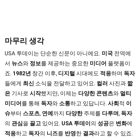
마무리 생각
USA 투데이는 단순한 신문이 아니에요.
미국
전역에
서
뉴스
와
정보
를 제공하는 중요한
미디어
플랫폼이
죠.
1982년
창간 이후,
디지털
시대에도
적응
하며
독자
들에게
최신
소식을 전달하고 있어요.
컬러
사진과
짧
은
기사로
시작
했지만, 이제는
다양한
콘텐츠
와
멀티
미디어
를 통해
독자
와
소통
하고 있답니다.
사회
적
이
슈
부터
스포츠
,
연예
까지
다양한
주제를
다루며
,
독자
의
관심
을
끌고
있어요.
USA 투데이
의
성공
은
변화
에
적응
하고
독자
의
니즈
를
반영
한
결과
라고 할 수 있죠.