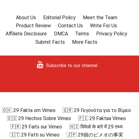
About Us
Editorial Policy
Meet the Team
Product Review
Contact Us
Write For Us
Affiliate Disclosure
DMCA
Terms
Privacy Policy
Submit Facts
More Facts
Subscribe to our channel
🇩🇰 29 Fakta om Vimeo
🇬🇷 29 Γεγονότα για το Βίμεο
🇪🇸 29 Hechos Sobre Vimeo
🇫🇮 29 Faktaa Vimeo
🇫🇷 29 Faits sur Vimeo
🇭🇮 विमेओ के बारे में 29 तथ्य
🇮🇹 29 Fatti su Vimeo
🇯🇵 29個のビメオの事実