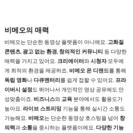
비메오의 매력
비메오는 단순한 동영상 플랫폼이 아니에요.
고화질
콘텐츠
,
광고 없는 환경
,
창의적인 커뮤니티
등 다양한
매력을 가지고 있어요.
크리에이터
와
시청자
모두에
게 최적의 환경을 제공하죠.
비메오 온 디맨드
를 통해
독립 영화
나
다큐멘터리
를 쉽게 접할 수 있어요.
프라
이버시 설정
도 뛰어나서 개인적인 영상 공유에도 안
성맞춤이죠.
비즈니스
와
교육
분야에서도 활용도가
높아요.
라이브 스트리밍
기능을 통해 실시간 소통도
가능해요.
비메오
는 단순한 동영상 호스팅을 넘어
창
의력
과
소통
을 중시하는 플랫폼이에요.
다양한 기능