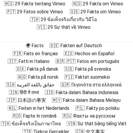
🇲🇸 29 Fakta tentang Vimeo
🇳🇴 29 Fakta om Vimeo
🇵🇹 29 Fatos sobre Vimeo
🇸🇪 29 Fakta om Vimeo
🇹🇭 29 ข้อเท็จจริงเกี่ยวกับ วิมีโอ
🇻🇮 29 Sự thật về Vimeo
🌍 Facts
🇩🇪 Fakten auf Deutsch
🇫🇷 Faits en français
🇪🇸 Hechos en Español
🇮🇹 Fatti in Italiano
🇧🇷 🇵🇹 Fatos em português
🇩🇰 Fakta på dansk
🇸🇪 Fakta på svenska
🇳🇴 Fakta på norsk
🇫🇮 Faktat suomeksi
🇸🇦 حقائق باللغة العربية
🇬🇷 Γεγονότα στα ελληνικά
🇮🇳 हिंदी में तथ्य
🇮🇩 Fakta dalam Bahasa Indonesia
🇯🇵 日本語の事実
🇲🇾 Fakta dalam Bahasa Melayu
🇳🇱 Feiten in het Nederlands
🇵🇱 Fakty po polsku
🇷🇴 Fapte în română
🇷🇺 Факты на русском
🇹🇭 ข้อเท็จจริงเป็นภาษาไทย
🇻🇳 Sự thật bằng tiếng Việt
🇹🇷 Türkçe Gerçekler
🇨🇳 中文事实