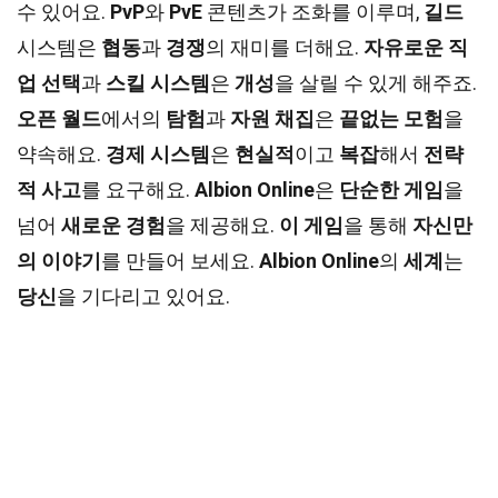
수 있어요.
PvP
와
PvE
콘텐츠가 조화를 이루며,
길드
시스템은
협동
과
경쟁
의 재미를 더해요.
자유로운 직
업 선택
과
스킬 시스템
은
개성
을 살릴 수 있게 해주죠.
오픈 월드
에서의
탐험
과
자원 채집
은
끝없는 모험
을
약속해요.
경제 시스템
은
현실적
이고
복잡
해서
전략
적 사고
를 요구해요.
Albion Online
은
단순한 게임
을
넘어
새로운 경험
을 제공해요.
이 게임
을 통해
자신만
의 이야기
를 만들어 보세요.
Albion Online
의
세계
는
당신
을 기다리고 있어요.