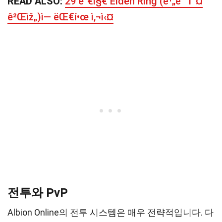
READ ALSO:
29 ê°€ì§€ Elden Ring (ë¹„ë””ì˜¤
ê²Œìž„)ì— ëŒ€í•œ ì‚¬ì‹¤
전투와 PvP
Albion Online의 전투 시스템은 매우 전략적입니다. 다