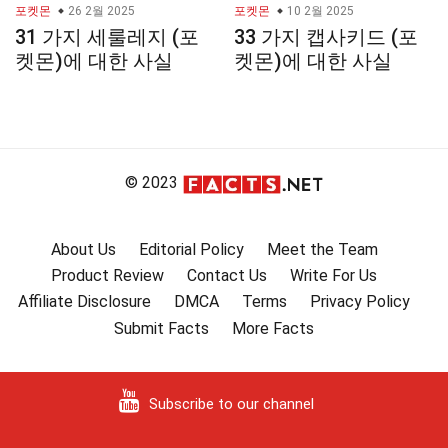
포켓몬
26 2월 2025
포켓몬
10 2월 2025
31 가지 세룰레지 (포
33 가지 캡사키드 (포
켓몬)에 대한 사실
켓몬)에 대한 사실
© 2023
About Us
Editorial Policy
Meet the Team
Product Review
Contact Us
Write For Us
Affiliate Disclosure
DMCA
Terms
Privacy Policy
Submit Facts
More Facts
Subscribe to our channel