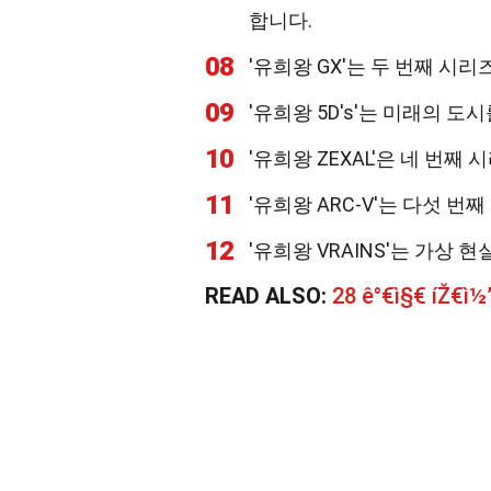
합니다.
08
'유희왕 GX'는 두 번째 시
09
'유희왕 5D's'는 미래의 
10
'유희왕 ZEXAL'은 네 번
11
'유희왕 ARC-V'는 다섯 
12
'유희왕 VRAINS'는 가상
READ ALSO:
28 ê°€ì§€ íŽ€ì½”