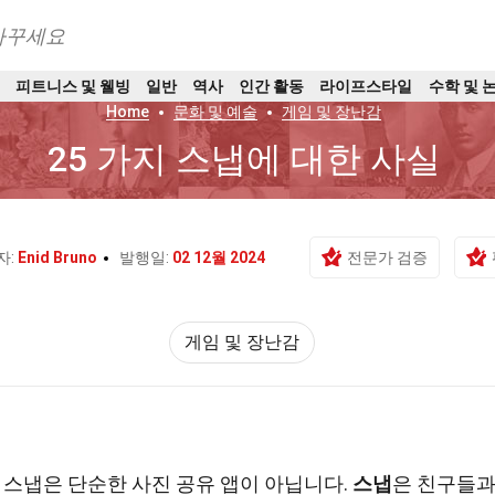
바꾸세요
트
피트니스 및 웰빙
일반
역사
인간 활동
라이프스타일
수학 및 
Home
문화 및 예술
게임 및 장난감
25 가지 스냅에 대한 사실
자:
Enid Bruno
발행일:
02 12월 2024
전문가 검증
게임 및 장난감
스냅은 단순한 사진 공유 앱이 아닙니다.
스냅
은 친구들