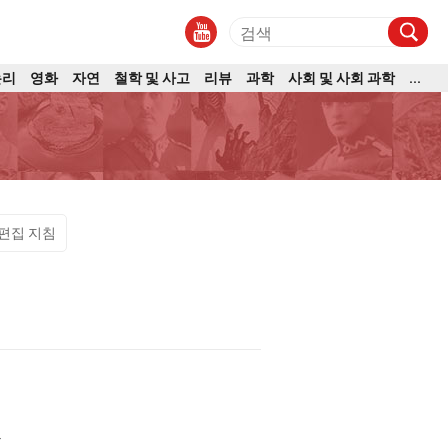
논리
영화
자연
철학 및 사고
리뷰
과학
사회 및 사회 과학
...
편집 지침
과