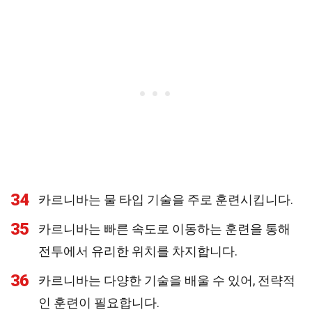
34
카르니바는 물 타입 기술을 주로 훈련시킵니다.
35
카르니바는 빠른 속도로 이동하는 훈련을 통해
전투에서 유리한 위치를 차지합니다.
36
카르니바는 다양한 기술을 배울 수 있어, 전략적
인 훈련이 필요합니다.