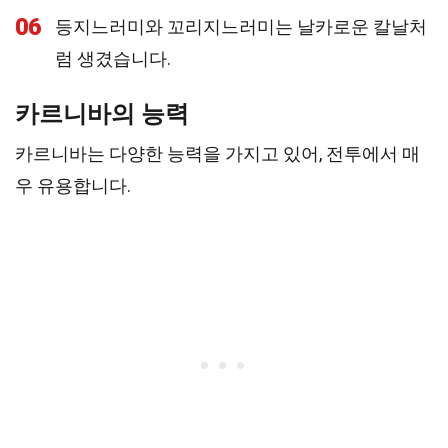
06
등지느러미와 꼬리지느러미는 날카로운 칼날처
럼 생겼습니다.
카르니바의 능력
카르니바는 다양한 능력을 가지고 있어, 전투에서 매
우 유용합니다.