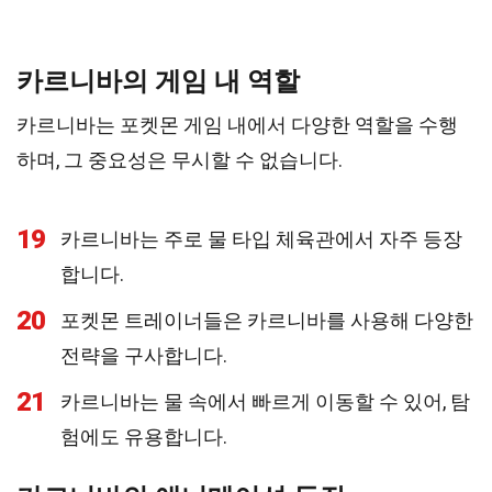
카르니바의 게임 내 역할
카르니바는 포켓몬 게임 내에서 다양한 역할을 수행
하며, 그 중요성은 무시할 수 없습니다.
19
카르니바는 주로 물 타입 체육관에서 자주 등장
합니다.
20
포켓몬 트레이너들은 카르니바를 사용해 다양한
전략을 구사합니다.
21
카르니바는 물 속에서 빠르게 이동할 수 있어, 탐
험에도 유용합니다.