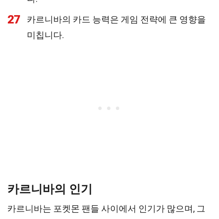
27
카르니바의 카드 능력은 게임 전략에 큰 영향을
미칩니다.
카르니바의 인기
카르니바는 포켓몬 팬들 사이에서 인기가 많으며, 그