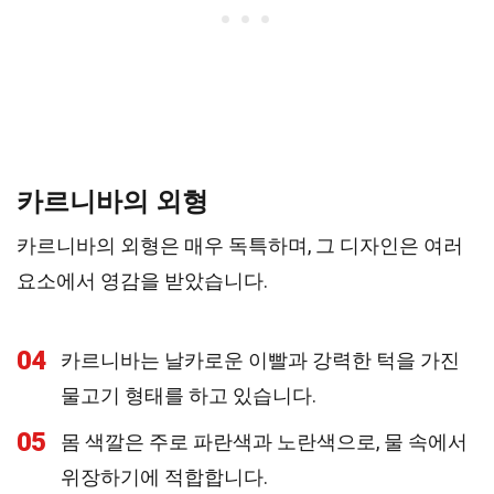
카르니바의 외형
카르니바의 외형은 매우 독특하며, 그 디자인은 여러
요소에서 영감을 받았습니다.
04
카르니바는 날카로운 이빨과 강력한 턱을 가진
물고기 형태를 하고 있습니다.
05
몸 색깔은 주로 파란색과 노란색으로, 물 속에서
위장하기에 적합합니다.