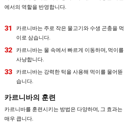
에서의 역할을 반영합니다.
31
카르니바는 주로 작은 물고기와 수생 곤충을 먹
이로 삼습니다.
32
카르니바는 물 속에서 빠르게 이동하며, 먹이를
사냥합니다.
33
카르니바는 강력한 턱을 사용해 먹이를 물어뜯
습니다.
카르니바의 훈련
카르니바를 훈련시키는 방법은 다양하며, 그 효과는
매우 큽니다.