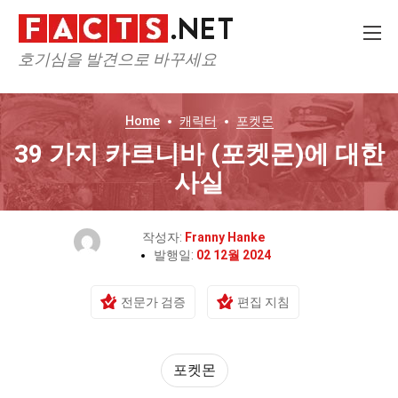
호기심을 발견으로 바꾸세요
Home
캐릭터
포켓몬
39 가지 카르니바 (포켓몬)에 대한
사실
작성자:
Franny Hanke
발행일:
02 12월 2024
전문가 검증
편집 지침
포켓몬