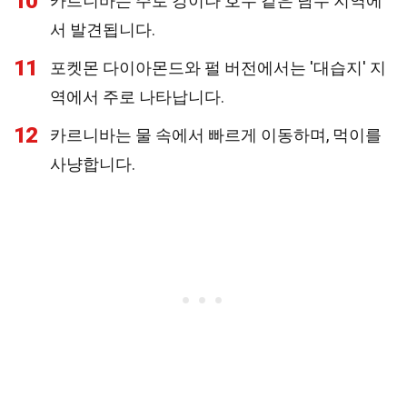
10
카르니바는 주로 강이나 호수 같은 담수 지역에
서 발견됩니다.
11
포켓몬 다이아몬드와 펄 버전에서는 '대습지' 지
역에서 주로 나타납니다.
12
카르니바는 물 속에서 빠르게 이동하며, 먹이를
사냥합니다.