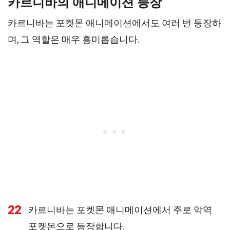
카르니바의 애니메이션 등장
카르니바는 포켓몬 애니메이션에서도 여러 번 등장하
며, 그 역할은 매우 흥미롭습니다.
22
카르니바는 포켓몬 애니메이션에서 주로 악역
포켓몬으로 등장합니다.