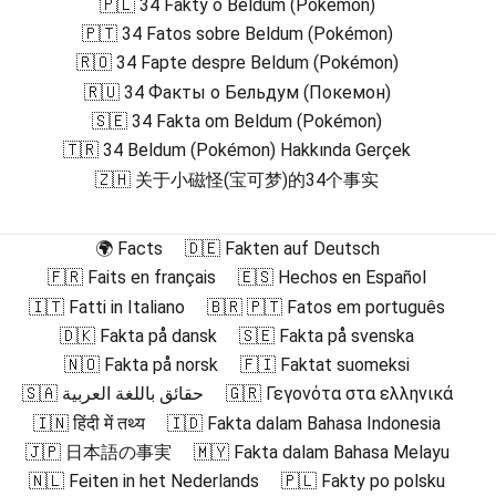
🇵🇱 34 Fakty o Beldum (Pokémon)
🇵🇹 34 Fatos sobre Beldum (Pokémon)
🇷🇴 34 Fapte despre Beldum (Pokémon)
🇷🇺 34 Факты о Бельдум (Покемон)
🇸🇪 34 Fakta om Beldum (Pokémon)
🇹🇷 34 Beldum (Pokémon) Hakkında Gerçek
🇿🇭 关于小磁怪(宝可梦)的34个事实
🌍 Facts
🇩🇪 Fakten auf Deutsch
🇫🇷 Faits en français
🇪🇸 Hechos en Español
🇮🇹 Fatti in Italiano
🇧🇷 🇵🇹 Fatos em português
🇩🇰 Fakta på dansk
🇸🇪 Fakta på svenska
🇳🇴 Fakta på norsk
🇫🇮 Faktat suomeksi
🇸🇦 حقائق باللغة العربية
🇬🇷 Γεγονότα στα ελληνικά
🇮🇳 हिंदी में तथ्य
🇮🇩 Fakta dalam Bahasa Indonesia
🇯🇵 日本語の事実
🇲🇾 Fakta dalam Bahasa Melayu
🇳🇱 Feiten in het Nederlands
🇵🇱 Fakty po polsku