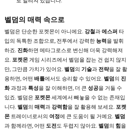
로 알려져 있습니다.
벨덤의 매력 속으로
벨덤은 단순한 포켓몬이 아니에요.
강철
과
에스퍼
타
입의 독특한 조합으로, 전투에서 강력한
능력
을 발휘
하죠.
진화
하면 메타그로스로 변신해 더욱 강력해져
요.
포켓몬
게임 시리즈에서 벨덤을 잡는 건 쉽지 않지
만, 그만큼 가치가 있어요.
벨덤
의
기술
과
전략
을 잘 활
용하면, 어떤
배틀
에서도 승리할 수 있어요.
벨덤
의
진
화
과정과
특성
을 잘 이해하면, 더 큰
성공
을 거둘 수
있죠. 벨덤은
포켓몬
세계에서 빼놓을 수 없는 존재입
니다.
벨덤
의
매력
과
강력함
을 잘 활용해 보세요.
포켓
몬
트레이너로서의
여정
에 큰 도움이 될 거예요.
벨덤
과 함께라면, 어떤
도전
도 두렵지 않아요.
벨덤
의
힘
을