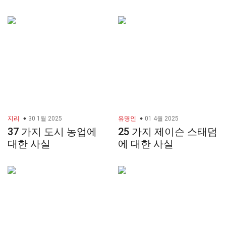
지리
30 1월 2025
유명인
01 4월 2025
37 가지 도시 농업에
25 가지 제이슨 스태덤
대한 사실
에 대한 사실