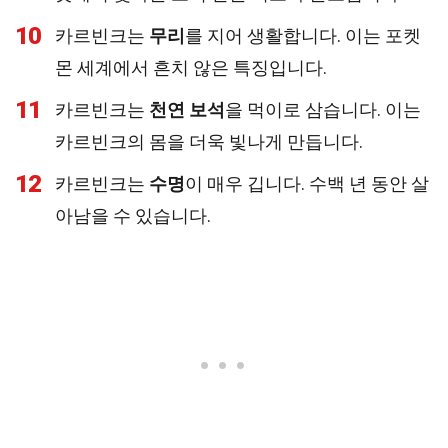
10
카르빈크는
무리
를 지어 생활합니다. 이는 포켓
몬 세계에서 흔치 않은 특징입니다.
11
카르빈크는
천연 보석
을 먹이로 삼습니다. 이는
카르빈크의 몸을 더욱 빛나게 만듭니다.
12
카르빈크는
수명
이 매우 깁니다. 수백 년 동안 살
아남을 수 있습니다.