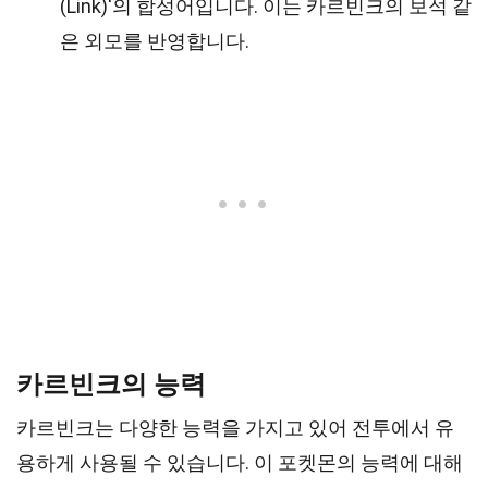
(Link)'의 합성어입니다. 이는 카르빈크의 보석 같
은 외모를 반영합니다.
카르빈크의 능력
카르빈크는 다양한 능력을 가지고 있어 전투에서 유
용하게 사용될 수 있습니다. 이 포켓몬의 능력에 대해