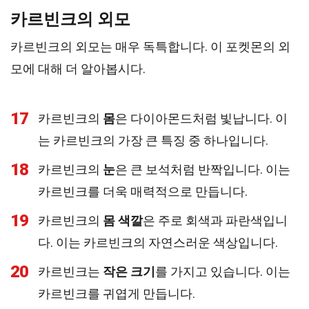
카르빈크의 외모
카르빈크의 외모는 매우 독특합니다. 이 포켓몬의 외
모에 대해 더 알아봅시다.
17
카르빈크의
몸
은 다이아몬드처럼 빛납니다. 이
는 카르빈크의 가장 큰 특징 중 하나입니다.
18
카르빈크의
눈
은 큰 보석처럼 반짝입니다. 이는
카르빈크를 더욱 매력적으로 만듭니다.
19
카르빈크의
몸 색깔
은 주로 회색과 파란색입니
다. 이는 카르빈크의 자연스러운 색상입니다.
20
카르빈크는
작은 크기
를 가지고 있습니다. 이는
카르빈크를 귀엽게 만듭니다.