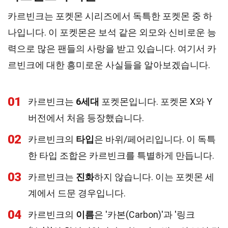
카르빈크는 포켓몬 시리즈에서 독특한 포켓몬 중 하
나입니다. 이 포켓몬은 보석 같은 외모와 신비로운 능
력으로 많은 팬들의 사랑을 받고 있습니다. 여기서 카
르빈크에 대한 흥미로운 사실들을 알아보겠습니다.
01
카르빈크는
6세대
포켓몬입니다. 포켓몬 X와 Y
버전에서 처음 등장했습니다.
02
카르빈크의
타입
은 바위/페어리입니다. 이 독특
한 타입 조합은 카르빈크를 특별하게 만듭니다.
03
카르빈크는
진화
하지 않습니다. 이는 포켓몬 세
계에서 드문 경우입니다.
04
카르빈크의
이름
은 '카본(Carbon)'과 '링크