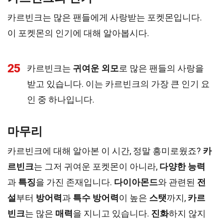
카르빈크는 많은 팬들에게 사랑받는 포켓몬입니다.
이 포켓몬의 인기에 대해 알아봅시다.
25
카르빈크는
귀여운 외모
로 많은 팬들의 사랑을
받고 있습니다. 이는 카르빈크의 가장 큰 인기 요
인 중 하나입니다.
마무리
카르빈크에 대해 알아본 이 시간, 정말 흥미로웠죠?
카
르빈크
는 그저 귀여운 포켓몬이 아니라,
다양한 능력
과
특징
을 가진 존재입니다.
다이아몬드
와 관련된
전
설
부터
방어력
과
특수 방어력
이 높은
스탯
까지,
카르
빈크
는 많은
매력
을 지니고 있습니다.
진화
하지 않지