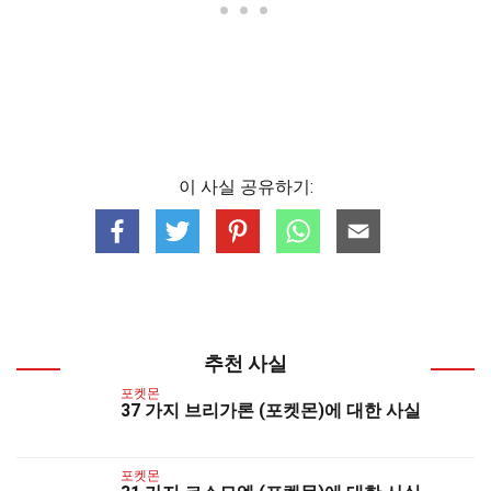
이 사실 공유하기:
추천 사실
포켓몬
37 가지 브리가론 (포켓몬)에 대한 사실
포켓몬