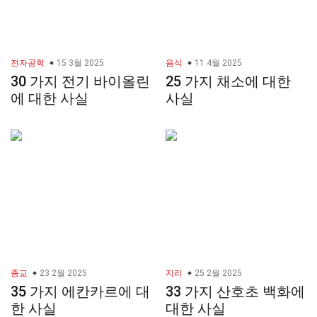
전자공학
15 3월 2025
음식
11 4월 2025
30 가지 전기 바이올린
25 가지 채소에 대한
에 대한 사실
사실
종교
23 2월 2025
지리
25 2월 2025
35 가지 에칸카르에 대
33 가지 산호초 백화에
한 사실
대한 사실