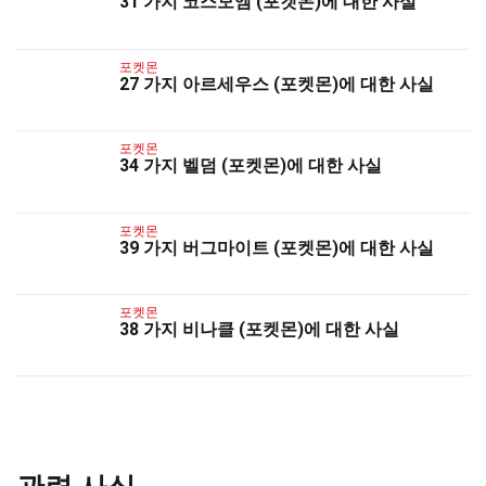
31 가지 코스모엠 (포켓몬)에 대한 사실
포켓몬
27 가지 아르세우스 (포켓몬)에 대한 사실
포켓몬
34 가지 벨덤 (포켓몬)에 대한 사실
포켓몬
39 가지 버그마이트 (포켓몬)에 대한 사실
포켓몬
38 가지 비나클 (포켓몬)에 대한 사실