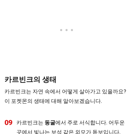
카르빈크의 생태
카르빈크는 자연 속에서 어떻게 살아가고 있을까요?
이 포켓몬의 생태에 대해 알아보겠습니다.
09
카르빈크는
동굴
에서 주로 서식합니다. 어두운
곳에서 빛나는 보석 같은 외모가 돋보입니다.