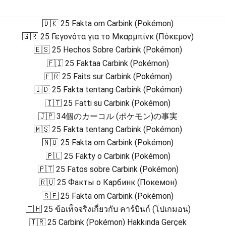
🇩🇰 25 Fakta om Carbink (Pokémon)
🇬🇷 25 Γεγονότα για το Μκαρμπίνκ (Πόκεμον)
🇪🇸 25 Hechos Sobre Carbink (Pokémon)
🇫🇮 25 Faktaa Carbink (Pokémon)
🇫🇷 25 Faits sur Carbink (Pokémon)
🇮🇩 25 Fakta tentang Carbink (Pokémon)
🇮🇹 25 Fatti su Carbink (Pokémon)
🇯🇵 34個のカーコル (ポケモン)の事実
🇲🇸 25 Fakta tentang Carbink (Pokémon)
🇳🇴 25 Fakta om Carbink (Pokémon)
🇵🇱 25 Fakty o Carbink (Pokémon)
🇵🇹 25 Fatos sobre Carbink (Pokémon)
🇷🇺 25 Факты о Карбинк (Покемон)
🇸🇪 25 Fakta om Carbink (Pokémon)
🇹🇭 25 ข้อเท็จจริงเกี่ยวกับ คาร์บินก์ (โปเกมอน)
🇹🇷 25 Carbink (Pokémon) Hakkında Gerçek