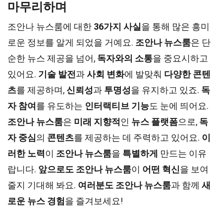
마무리하며
조안나 뉴스룸에 대한
36가지 사실
을 통해 많은 흥미
로운 정보를 알게 되었을 거예요.
조안나 뉴스룸
은 단
순한 뉴스 제공을 넘어,
독자와의 소통
을 중요시하고
있어요.
기술 발전
과
사회 변화
에 발맞춰
다양한 콘텐
츠
를 제공하며,
신뢰성
과
투명성
을 유지하고 있죠.
독
자 참여
를 유도하는
인터랙티브 기능
도 눈에 띄어요.
조안나 뉴스룸
은
미래 지향적
인
뉴스 플랫폼
으로,
독
자 중심
의
콘텐츠
를 제공하는 데 주력하고 있어요.
이
러한 노력
이
조안나 뉴스룸
을
특별하게
만드는 이유
랍니다.
앞으로도
조안나 뉴스룸
이
어떤 혁신
을 보여
줄지 기대해 봐요.
여러분도
조안나 뉴스룸
과 함께
새
로운 뉴스 경험
을 즐겨보세요!