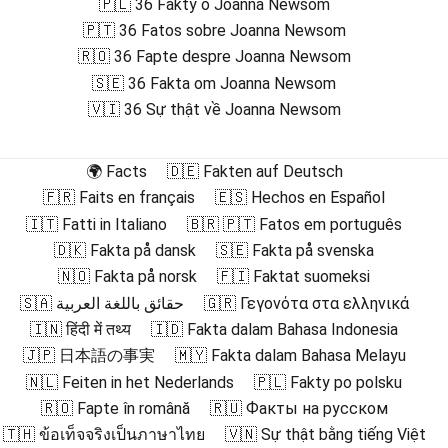
🇵🇱 36 Fakty o Joanna Newsom
🇵🇹 36 Fatos sobre Joanna Newsom
🇷🇴 36 Fapte despre Joanna Newsom
🇸🇪 36 Fakta om Joanna Newsom
🇻🇮 36 Sự thật về Joanna Newsom
🌍 Facts
🇩🇪 Fakten auf Deutsch
🇫🇷 Faits en français
🇪🇸 Hechos en Español
🇮🇹 Fatti in Italiano
🇧🇷 🇵🇹 Fatos em português
🇩🇰 Fakta på dansk
🇸🇪 Fakta på svenska
🇳🇴 Fakta på norsk
🇫🇮 Faktat suomeksi
🇸🇦 حقائق باللغة العربية
🇬🇷 Γεγονότα στα ελληνικά
🇮🇳 हिंदी में तथ्य
🇮🇩 Fakta dalam Bahasa Indonesia
🇯🇵 日本語の事実
🇲🇾 Fakta dalam Bahasa Melayu
🇳🇱 Feiten in het Nederlands
🇵🇱 Fakty po polsku
🇷🇴 Fapte în română
🇷🇺 Факты на русском
🇹🇭 ข้อเท็จจริงเป็นภาษาไทย
🇻🇳 Sự thật bằng tiếng Việt