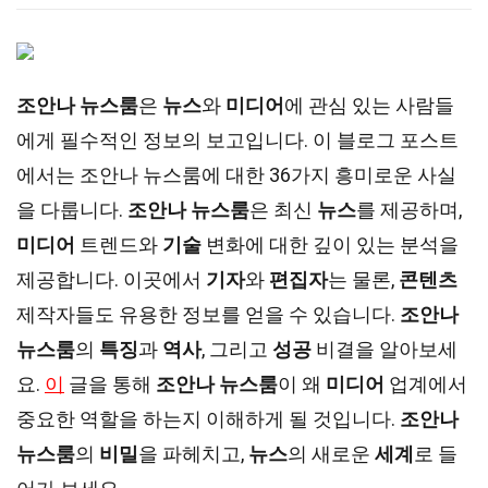
조안나 뉴스룸
은
뉴스
와
미디어
에 관심 있는 사람들
에게 필수적인 정보의 보고입니다. 이 블로그 포스트
에서는 조안나 뉴스룸에 대한 36가지 흥미로운 사실
을 다룹니다.
조안나 뉴스룸
은 최신
뉴스
를 제공하며,
미디어
트렌드와
기술
변화에 대한 깊이 있는 분석을
제공합니다. 이곳에서
기자
와
편집자
는 물론,
콘텐츠
제작자들도 유용한 정보를 얻을 수 있습니다.
조안나
뉴스룸
의
특징
과
역사
, 그리고
성공
비결을 알아보세
요.
이
글을 통해
조안나 뉴스룸
이 왜
미디어
업계에서
중요한 역할을 하는지 이해하게 될 것입니다.
조안나
뉴스룸
의
비밀
을 파헤치고,
뉴스
의 새로운
세계
로 들