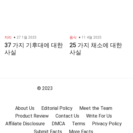
지리
27 1월 2025
음식
11 4월 2025
37 가지 기후대에 대한
25 가지 채소에 대한
사실
사실
© 2023
About Us
Editorial Policy
Meet the Team
Product Review
Contact Us
Write For Us
Affiliate Disclosure
DMCA
Terms
Privacy Policy
Submit Facts
More Facts