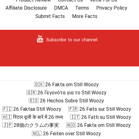
Affiliate Disclosure
DMCA
Terms
Privacy Policy
Submit Facts
More Facts
Subscribe to our channel
🇩🇰 26 Fakta om Still Woozy
🇬🇷 26 Γεγονότα για το Still Woozy
🇪🇸 26 Hechos Sobre Still Woozy
🇫🇮 26 Faktaa Still Woozy
🇫🇷 26 Faits sur Still Woozy
🇭🇮 स्टिल वूजी के बारे में 26 तथ्य
🇮🇹 26 Fatti su Still Woozy
🇯🇵 28個のクラムの事実
🇳🇴 26 Fakta om Still Woozy
🇳🇱 26 Feiten over Still Woozy