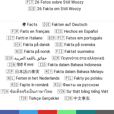
🇵🇹 26 Fatos sobre Still Woozy
🇸🇪 26 Fakta om Still Woozy
🌍 Facts
🇩🇪 Fakten auf Deutsch
🇫🇷 Faits en français
🇪🇸 Hechos en Español
🇮🇹 Fatti in Italiano
🇧🇷 🇵🇹 Fatos em português
🇩🇰 Fakta på dansk
🇸🇪 Fakta på svenska
🇳🇴 Fakta på norsk
🇫🇮 Faktat suomeksi
🇸🇦 حقائق باللغة العربية
🇬🇷 Γεγονότα στα ελληνικά
🇮🇳 हिंदी में तथ्य
🇮🇩 Fakta dalam Bahasa Indonesia
🇯🇵 日本語の事実
🇲🇾 Fakta dalam Bahasa Melayu
🇳🇱 Feiten in het Nederlands
🇵🇱 Fakty po polsku
🇷🇴 Fapte în română
🇷🇺 Факты на русском
🇹🇭 ข้อเท็จจริงเป็นภาษาไทย
🇻🇳 Sự thật bằng tiếng Việt
🇹🇷 Türkçe Gerçekler
🇨🇳 中文事实