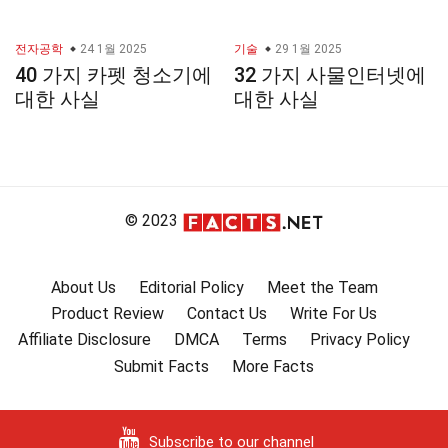
전자공학
24 1월 2025
기술
29 1월 2025
40 가지 카펫 청소기에
32 가지 사물인터넷에
대한 사실
대한 사실
© 2023
About Us
Editorial Policy
Meet the Team
Product Review
Contact Us
Write For Us
Affiliate Disclosure
DMCA
Terms
Privacy Policy
Submit Facts
More Facts
Subscribe to our channel