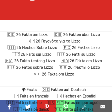
🇩🇰 26 Fakta om Lizzo
🇩🇪 26 Fakten über Lizzo
🇬🇷 26 Γεγονότα για το Lizzo
🇪🇸 26 Hechos Sobre Lizzo
🇫🇮 26 Faktaa Lizzo
🇫🇷 26 Faits sur Lizzo
🇮🇹 26 Fatti su Lizzo
🇲🇸 26 Fakta tentang Lizzo
🇳🇴 26 Fakta om Lizzo
🇵🇹 26 Fatos sobre Lizzo
🇷🇺 26 Факты о Lizzo
🇸🇪 26 Fakta om Lizzo
🌍 Facts
🇩🇪 Fakten auf Deutsch
🇫🇷 Faits en français
🇪🇸 Hechos en Español
🇮🇹 Fatti in Italiano
🇧🇷 🇵🇹 Fatos em português
🇩🇰 Fakta på dansk
🇸🇪 Fakta på svenska