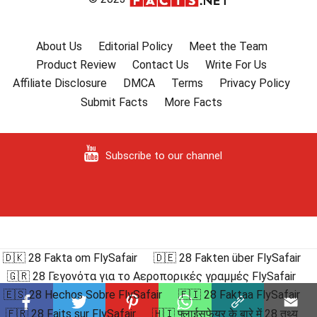
About Us
Editorial Policy
Meet the Team
Product Review
Contact Us
Write For Us
Affiliate Disclosure
DMCA
Terms
Privacy Policy
Submit Facts
More Facts
Subscribe to our channel
🇩🇰 28 Fakta om FlySafair
🇩🇪 28 Fakten über FlySafair
🇬🇷 28 Γεγονότα για το Αεροπορικές γραμμές FlySafair
🇪🇸 28 Hechos Sobre FlySafair
🇫🇮 28 Faktaa FlySafair
🇫🇷 28 Faits sur FlySafair
🇭🇮 फ्लाईसफेयर के बारे में 28 तथ्य