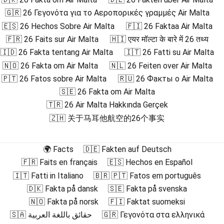
🇬🇷 26 Γεγονότα για το Αεροπορικές γραμμές Air Malta
🇪🇸 26 Hechos Sobre Air Malta
🇫🇮 26 Faktaa Air Malta
🇫🇷 26 Faits sur Air Malta
🇭🇮 एयर मॉल्टा के बारे में 26 तथ्य
🇮🇩 26 Fakta tentang Air Malta
🇮🇹 26 Fatti su Air Malta
🇳🇴 26 Fakta om Air Malta
🇳🇱 26 Feiten over Air Malta
🇵🇹 26 Fatos sobre Air Malta
🇷🇺 26 Факты о Air Malta
🇸🇪 26 Fakta om Air Malta
🇹🇷 26 Air Malta Hakkında Gerçek
🇿🇭 关于马耳他航空的26个事实
🌍 Facts
🇩🇪 Fakten auf Deutsch
🇫🇷 Faits en français
🇪🇸 Hechos en Español
🇮🇹 Fatti in Italiano
🇧🇷 🇵🇹 Fatos em português
🇩🇰 Fakta på dansk
🇸🇪 Fakta på svenska
🇳🇴 Fakta på norsk
🇫🇮 Faktat suomeksi
🇸🇦 حقائق باللغة العربية
🇬🇷 Γεγονότα στα ελληνικά